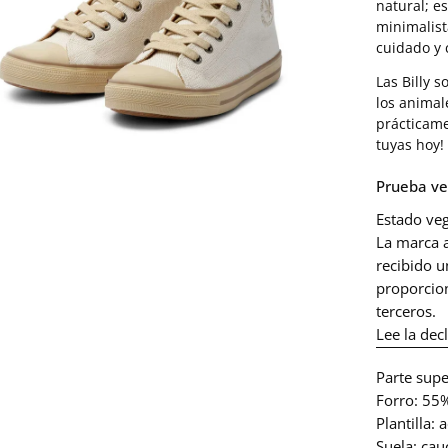
natural; e
minimalist
cuidado y
Las Billy s
los animal
prácticame
tuyas hoy!
Prueba ve
Estado ve
La marca 
recibido u
proporcio
terceros.
Lee la dec
Parte sup
Forro: 55
Plantilla: 
Suela: cau