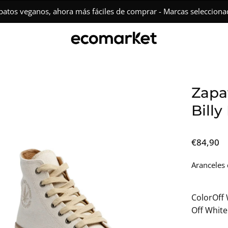
gratuito en pedidos superiores a €150 • Devoluciones fáciles en 
a
Zapa
Billy
agen
€84,90
erta
Aranceles 
Color
Off
Off White