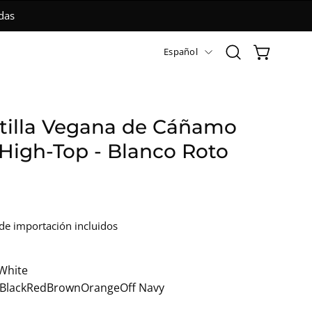
15 días
Idioma
Español
Abrir
CARRO ABIER
barra
de
búsqueda
tilla Vegana de Cáñamo
 High-Top - Blanco Roto
de importación incluidos
 White
Black
Red
Brown
Orange
Off Navy