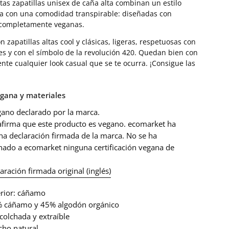
stas zapatillas unisex de caña alta combinan un estilo
a con una comodidad transpirable: diseñadas con
 completamente veganas.
on zapatillas altas cool y clásicas, ligeras, respetuosas con
es y con el símbolo de la revolución 420. Quedan bien con
nte cualquier look casual que se te ocurra. ¡Consigue las
gana y materiales
gano declarado por la marca.
afirma que este producto es vegano. ecomarket ha
na declaración firmada de la marca. No se ha
nado a ecomarket ninguna certificación vegana de
laración firmada original (inglés)
erior: cáñamo
% cáñamo y 45% algodón orgánico
acolchada y extraíble
cho natural