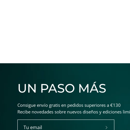
UN PASO MÁS
Consigue envío gratis en pedidos superiores a €130
Recibe novedades sobre nuevos diseños y ediciones limit