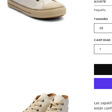
AJUSTE
Pequeño
TAMAÑO
38
CANTIDAD
1
a
agen
erta
Las zapati
están con