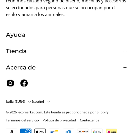
reunimos calzado vegano de diseño, mochilas y accesorios
seleccionados para personas que se preocupan por el
estilo y aman a los animales.
Ayuda
Tienda
Acerca de
País
Idioma
Italia (EUR€)
Español
© 2026,
ecomarket.com
.
Esta tienda es proporcionada por
Shopify
.
Términos del servicio
Política de privacidad
Contáctenos