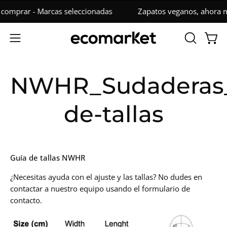
Saltar
comprar - Marcas seleccionadas
Zapatos veganos, ahora má
al
contenido
ABRIR
Carro
Abrir
BARRA
menú
DE
de
NWHR_Sudaderas_
BÚSQUED
navegación
de-tallas
Guía de tallas NWHR
¿Necesitas ayuda con el ajuste y las tallas? No dudes en
contactar a nuestro equipo usando el formulario de
contacto.